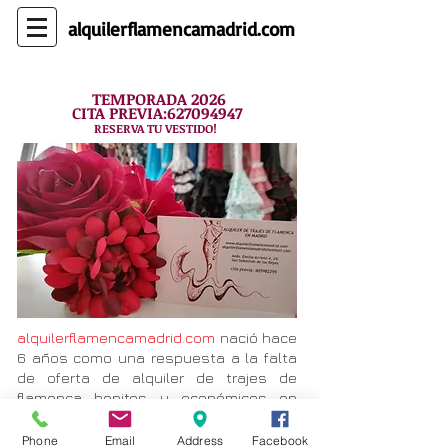
alquilerflamenca​madrid.com
TEMPORADA 2026
CITA PREVIA:627094947
RESERVA TU VESTIDO!
alquilerflamencamadrid.com
nació hace
6 años como una respuesta a la falta
de oferta de alquiler de trajes de
flamenca bonitos y económicos en
Madrid. Disponemos de vestidos en
distintas tallas, trajes de diseñadores
Phone
Email
Address
Facebook